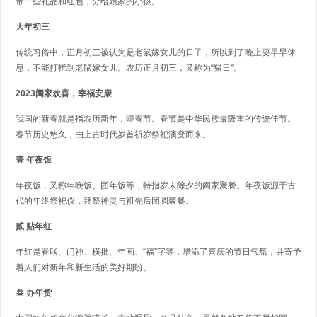
带一些礼品和红包，分给娘家的小孩。
大年初三
传统习俗中，正月初三被认为是老鼠嫁女儿的日子，所以到了晚上要早早休
息，不能打扰到老鼠嫁女儿。农历正月初三，又称为“猪日”。
2023阖家欢喜，幸福安康
我国的新春就是指农历新年，即春节。春节是中华民族最隆重的传统佳节。
春节历史悠久，由上古时代岁首祈岁祭祀演变而来。
壹 年夜饭
年夜饭，又称年晚饭、团年饭等，特指岁末除夕的阖家聚餐。年夜饭源于古
代的年终祭祀仪，拜祭神灵与祖先后团圆聚餐。
贰 贴年红
年红是春联、门神、横批、年画、“福”字等，增添了喜庆的节日气氛，并寄予
着人们对新年和新生活的美好期盼。
叁 办年货