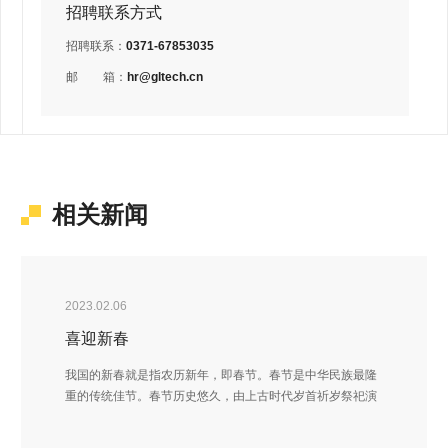
招聘联系方式
招聘联系：
0371-67853035
邮
箱：
hr@gltech.cn
相关新闻
2023.02.06
喜迎新春
我国的新春就是指农历新年，即春节。春节是中华民族最隆
重的传统佳节。春节历史悠久，由上古时代岁首祈岁祭祀演
变而来。春节的起源蕴含着深邃的文化内涵，在传承发展中
承载了丰厚的历史文化底蕴。