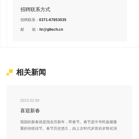
招聘联系方式
招聘联系：
0371-67853035
邮
箱：
hr@gltech.cn
相关新闻
2023.02.06
喜迎新春
我国的新春就是指农历新年，即春节。春节是中华民族最隆
重的传统佳节。春节历史悠久，由上古时代岁首祈岁祭祀演
变而来。春节的起源蕴含着深邃的文化内涵，在传承发展中