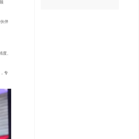
领
作伙伴
精度、
节，专