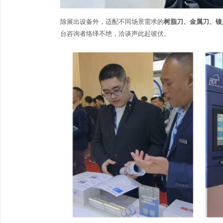
除展出设备外，适配不同场景需求的
树脂刀、金属刀、镍
台咨询者络绎不绝，洽谈声此起彼伏。