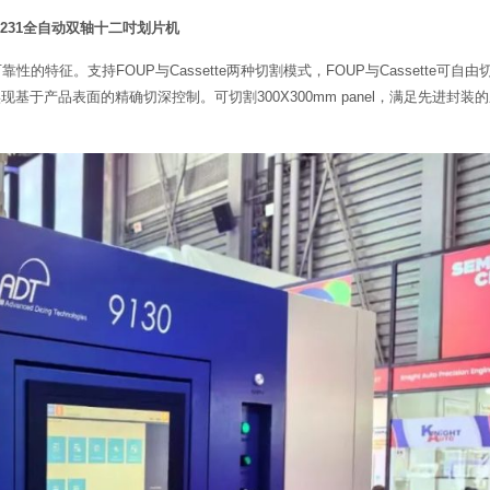
8231全自动双轴十二吋划片机
性的特征。支持FOUP与Cassette两种切割模式，FOUP与Cassette可自由
基于产品表面的精确切深控制。可切割300X300mm panel，满足先进封装