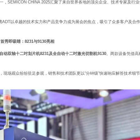
EMICON CHINA 2025汇聚了来自世界各地的顶尖企业、技术专家及行业
技携ADT以卓越的技术实力和产品竞争力成为展会的焦点，吸引了众多客户及合
1 首秀即吸睛：8231与9130亮相
自动双轴十二吋划片机8231及全自动十二吋激光切割机9130
。两款设备凭借高
，现场观众纷纷驻足参观，销售和技术团队更以“分钟级”快速响应解答技术细