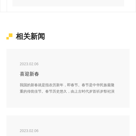
相关新闻
2023.02.06
喜迎新春
我国的新春就是指农历新年，即春节。春节是中华民族最隆
重的传统佳节。春节历史悠久，由上古时代岁首祈岁祭祀演
变而来。春节的起源蕴含着深邃的文化内涵，在传承发展中
承载了丰厚的历史文化底蕴。
2023.02.06