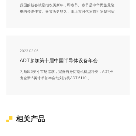
我国的新春就是指农历新年，即春节。春节是中华民族最隆
重的传统佳节。春节历史悠久，由上古时代岁首祈岁祭祀演
变而来。春节的起源蕴含着深邃的文化内涵，在传承发展中
承载了丰厚的历史文化底蕴。
2023.02.06
ADT参加第十届中国半导体设备年会
为顺应6英寸市场需求，完善自身切割机机型种类，ADT推
出全新 6英寸单轴半自动划片机ADT 6110 。
相关产品