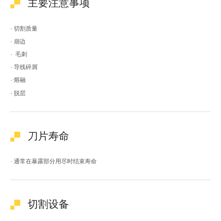
主要注意事项
· 切割质量
· 崩边
· 毛刺
· 导线碎屑
· 熔融
· 脱层
刀片寿命
· 通常在暴露部分用尽时结束寿命
切割设备