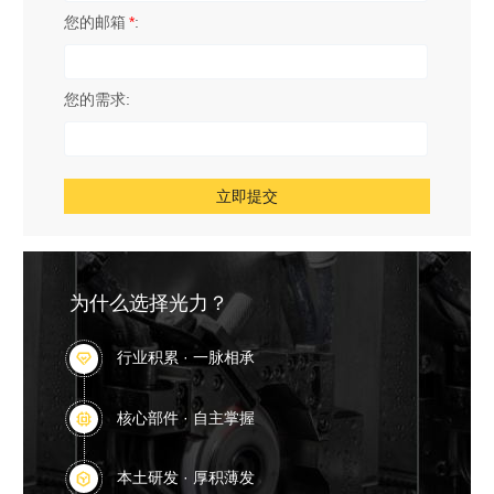
为什么选择光力？
行业积累 · 一脉相承

核心部件 · 自主掌握

本土研发 · 厚积薄发
