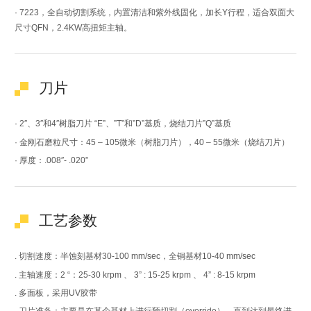
· 7223，全自动切割系统，内置清洁和紫外线固化，加长Y行程，适合双面大
尺寸QFN，2.4KW高扭矩主轴。
刀片
· 2″、3″和4″树脂刀片 “E”、”T”和”D”基质，烧结刀片”Q”基质
· 金刚石磨粒尺寸：45 – 105微米（树脂刀片），40 – 55微米（烧结刀片）
· 厚度：.008″- .020”
工艺参数
. 切割速度：半蚀刻基材30-100 mm/sec，全铜基材10-40 mm/sec
. 主轴速度：2 “：25-30 krpm 、 3” : 15-25 krpm 、 4” : 8-15 krpm
. 多面板，采用UV胶带
. 刀片准备：主要是在某个基材上进行预切割（override），直到达到最终进